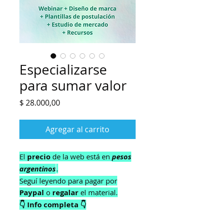
Especializarse
para sumar valor
Precio
$ 28.000,00
Agregar al carrito
El
precio
de la web está en
pesos
argentinos
.
Seguí leyendo para pagar por
Paypal
o
regalar
el material.
👇 Info completa 👇