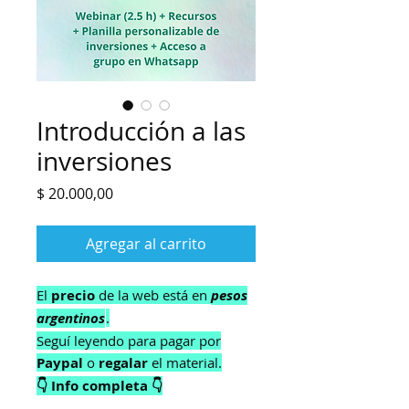
Introducción a las
inversiones
Precio
$ 20.000,00
Agregar al carrito
El
precio
de la web está en
pesos
argentinos
.
Seguí leyendo para pagar por
Paypal
o
regalar
el material.
👇 Info completa 👇