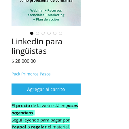
LinkedIn para
lingüistas
Precio
$ 28.000,00
Pack Primeros Pasos
Agregar al carrito
El
precio
de la web está en
pesos
argentinos
.
Seguí leyendo para pagar por
Paypal
o
regalar
el material.